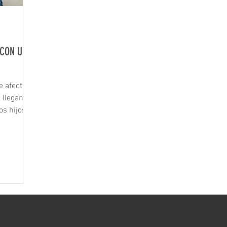
 CON UN
e afecta
 llegan a
os hijos