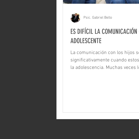
Psic. Gabriel Bello
ES DIFÍCIL LA COMUNICACIÓN
ADOLESCENTE
La comunicación con los hijos s
significativamente cuando estos
la adolescencia. Muchas veces l
no hablan con...