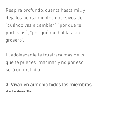
Respira profundo, cuenta hasta mil, y 
deja los pensamientos obsesivos de 
“cuándo vas a cambiar”, “por qué te 
portas así”, “por qué me hablas tan 
grosero”.
El adolescente te frustrará más de lo 
que te puedes imaginar, y no por eso 
será un mal hijo.
3. Vivan en armonía todos los miembros 
de la familia. 
Establece una convivencia sana, llena de 
respeto, amabilidad, y cordialidad entre 
todos.
Acuerden no gritar ni ofender; respetar, 
escuchar, y tolerar a el punto de vista de 
los demás.