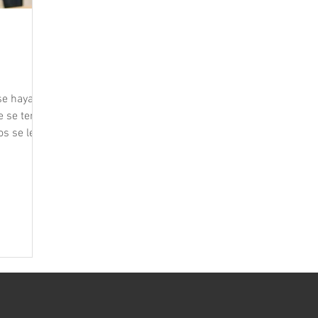
se haya
 se tenía,
os se les