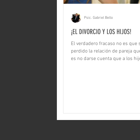
Psic. Gabriel Bello
¡EL DIVORCIO Y LOS HIJOS!
El verdadero fracaso no es que 
perdido la relación de pareja que
es no darse cuenta que a los hij
derrumbó su...